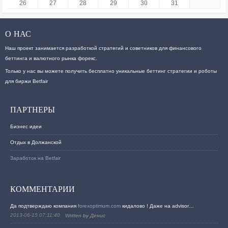
26
27
28
29
30
31
О НАС
Наш проект занимается разработкой стратегий и советников для финансового
беттинга и валютного рынка форекс.
Только у нас вы можете получить бесплатно уникальные беттинг стратегии и роботы
для биржи Betfair
ПАРТНЕРЫ
Бизнес идеи
Отдых в Должанской
Заработок на Betfair
КОММЕНТАРИИ
Да подтверждаю компания
forexoptimum.com
кидалово ! Даже на advisor…
2013-06-15 07:11:40
Written by Денис