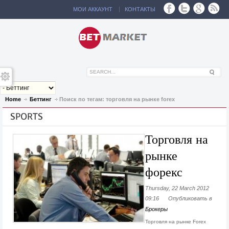
МОЙ АККАУНТ
КОНТАКТЫ
Home
Беттинг
Поиск по тегам: торговля на рынке forex
SPORTS
Торговля на
рынке
форекс
Thursday, 22 March 2012
09:16
Опубликовать в
Брокеры
Торговля на рынке Forex